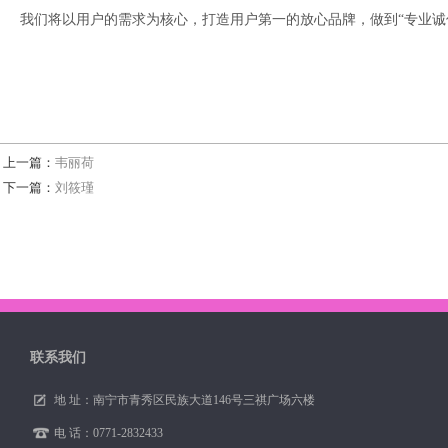
我们将以用户的需求为核心，打造用户第一的放心品牌，做到“专业诚
上一篇：
韦丽荷
下一篇：
刘筱瑾
联系我们
地 址：南宁市青秀区民族大道146号三祺广场六楼
电 话：0771-2832433